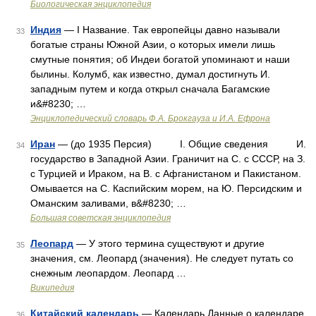
Биологическая энциклопедия
Индия
— I Название. Так европейцы давно называли
33
богатые страны Южной Азии, о которых имели лишь
смутные понятия; об Индеи богатой упоминают и наши
былины. Колумб, как известно, думал достигнуть И.
западным путем и когда открыл сначала Багамские
и&#8230; …
Энциклопедический словарь Ф.А. Брокгауза и И.А. Ефрона
Иран
— (до 1935 Персия) I. Общие сведения И.
34
государство в Западной Азии. Граничит на С. с СССР, на З.
с Турцией и Ираком, на В. с Афганистаном и Пакистаном.
Омывается на С. Каспийским морем, на Ю. Персидским и
Оманским заливами, в&#8230; …
Большая советская энциклопедия
Леопард
— У этого термина существуют и другие
35
значения, см. Леопард (значения). Не следует путать со
снежным леопардом. Леопард …
Википедия
Китайский календарь
— Календарь Данные о календаре
36