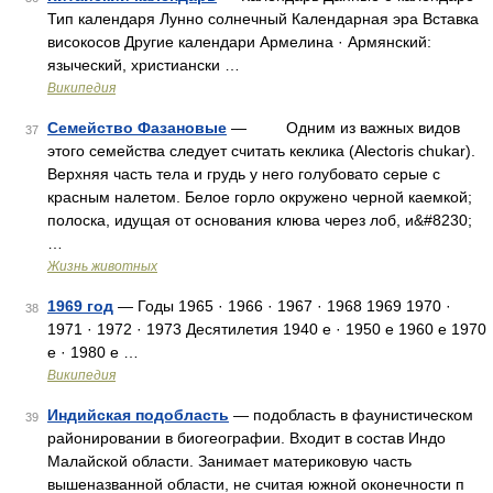
Тип календаря Лунно солнечный Календарная эра Вставка
високосов Другие календари Армелина · Армянский:
языческий, христиански …
Википедия
Семейство Фазановые
— Одним из важных видов
37
этого семейства следует считать кеклика (Alectoris chukar).
Верхняя часть тела и грудь у него голубовато серые с
красным налетом. Белое горло окружено черной каемкой;
полоска, идущая от основания клюва через лоб, и&#8230;
…
Жизнь животных
1969 год
— Годы 1965 · 1966 · 1967 · 1968 1969 1970 ·
38
1971 · 1972 · 1973 Десятилетия 1940 е · 1950 е 1960 е 1970
е · 1980 е …
Википедия
Индийская подобласть
— подобласть в фаунистическом
39
районировании в биогеографии. Входит в состав Индо
Малайской области. Занимает материковую часть
вышеназванной области, не считая южной оконечности п