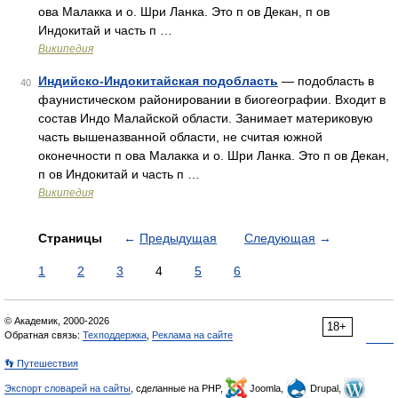
ова Малакка и о. Шри Ланка. Это п ов Декан, п ов
Индокитай и часть п …
Википедия
Индийско-Индокитайская подобласть
— подобласть в
40
фаунистическом районировании в биогеографии. Входит в
состав Индо Малайской области. Занимает материковую
часть вышеназванной области, не считая южной
оконечности п ова Малакка и о. Шри Ланка. Это п ов Декан,
п ов Индокитай и часть п …
Википедия
Страницы
←
Предыдущая
Следующая
→
1
2
3
4
5
6
© Академик, 2000-2026
18+
Обратная связь:
Техподдержка
,
Реклама на сайте
👣 Путешествия
Экспорт словарей на сайты
, сделанные на PHP,
Joomla,
Drupal,