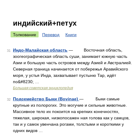
индийский+петух
Толкование
Перевод
Книги
Индо-Малайская область
— Восточная область,
31
зоогеографическая область суши, занимает южную часть
Азии и большую часть островов между Азией и Австралией.
Северная граница начинается от побережья Аравийского
моря, у устья Инда, захватывает пустыню Тар, идёт
по&#8230; …
Большая советская энциклопедия
Подсемейство Быки (Bovinae)
— Быки самые
32
крупные из полорогих. Это могучие и сильные животные.
Массивное тело их покоится на крепких конечностях,
тяжелая, широкая, низкопосажен ная голова как у самцов,
так и у самок увенчана рогами, толстыми и короткими у
одних видов …